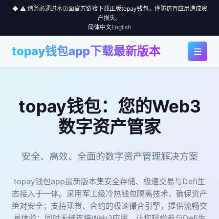
◆ ⚠️ 请务必通过本页面官方链接下载正版topay钱包，谨防仿冒应用造成资
产损失。
简体中文
English
≡
topay钱包app下载最新版本
◆ 首页
◆ 应用下载
topay钱包：您的Web3
◆ 为何选择
数字资产管家
◆ 行情中心
安全、高效、全面的数字资产管理解决方案
◆ 使用指南
topay钱包app最新版本集安全存储、极速交易与Defi生
态接入于一体。采用军工级冷热钱包隔离技术，确保资产
◆ 社区
绝对安全；支持现货、合约的极速撮合引擎，提供流畅交
易体验；同时无缝连接Web3应用，让您轻松参与Defi生